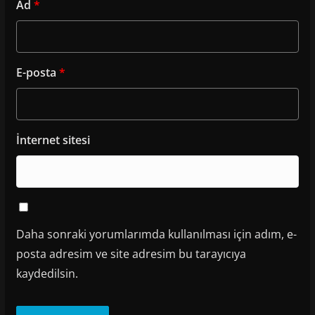
Ad
*
E-posta
*
İnternet sitesi
Daha sonraki yorumlarımda kullanılması için adım, e-
posta adresim ve site adresim bu tarayıcıya
kaydedilsin.