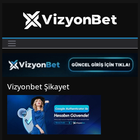
Skip
to
content
Vizyonbet Şikayet