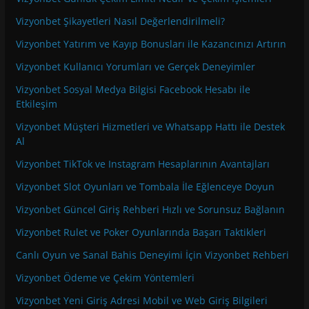
Vizyonbet Şikayetleri Nasıl Değerlendirilmeli?
Vizyonbet Yatırım ve Kayıp Bonusları ile Kazancınızı Artırın
Vizyonbet Kullanıcı Yorumları ve Gerçek Deneyimler
Vizyonbet Sosyal Medya Bilgisi Facebook Hesabı ile
Etkileşim
Vizyonbet Müşteri Hizmetleri ve Whatsapp Hattı ile Destek
Al
Vizyonbet TikTok ve Instagram Hesaplarının Avantajları
Vizyonbet Slot Oyunları ve Tombala İle Eğlenceye Doyun
Vizyonbet Güncel Giriş Rehberi Hızlı ve Sorunsuz Bağlanın
Vizyonbet Rulet ve Poker Oyunlarında Başarı Taktikleri
Canlı Oyun ve Sanal Bahis Deneyimi İçin Vizyonbet Rehberi
Vizyonbet Ödeme ve Çekim Yöntemleri
Vizyonbet Yeni Giriş Adresi Mobil ve Web Giriş Bilgileri