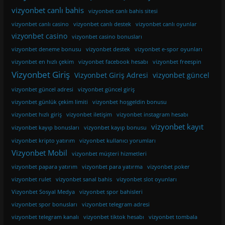
vizyonbet canlı bahis
vizyonbet canlı bahis sitesi
vizyonbet canlı casino
vizyonbet canlı destek
vizyonbet canlı oyunlar
vizyonbet casino
vizyonbet casino bonusları
vizyonbet deneme bonusu
vizyonbet destek
vizyonbet e-spor oyunları
vizyonbet en hızlı çekim
vizyonbet facebook hesabı
vizyonbet freespin
Vizyonbet Giriş
Vizyonbet Giriş Adresi
vizyonbet güncel
vizyonbet güncel adresi
vizyonbet güncel giriş
vizyonbet günlük çekim limiti
vizyonbet hoşgeldin bonusu
vizyonbet hızlı giriş
vizyonbet iletişim
vizyonbet instagram hesabı
vizyonbet kayıt
vizyonbet kayıp bonusları
vizyonbet kayıp bonusu
vizyonbet kripto yatırım
vizyonbet kullanıcı yorumları
Vizyonbet Mobil
vizyonbet müşteri hizmetleri
vizyonbet papara yatırım
vizyonbet para yatırma
vizyonbet poker
vizyonbet rulet
vizyonbet sanal bahis
vizyonbet slot oyunları
Vizyonbet Sosyal Medya
vizyonbet spor bahisleri
vizyonbet spor bonusları
vizyonbet telegram adresi
vizyonbet telegram kanalı
vizyonbet tiktok hesabı
vizyonbet tombala