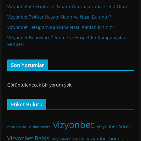
Vizyonbet ile Kripto ve Papara Yatırımlarında Trend Olun
Vizyonbet Twitter Hesabı Nedir ve Nasıl Bulunur?
Vizyonbet Telegram Kanalına Nasıl Katılabilirsiniz?
Vizyonbet Bonusları Deneme ve Hoşgeldin Kampanyaları
Rehberi
Son Yorumlar
Görüntülenecek bir yorum yok.
Etiket Bulutu
vizyonbet
Vizyonbet Adresi
canlı casino
casino siteler
Vizyonbet Bahis
vizyonbet bonus
vizyonbet blackjack