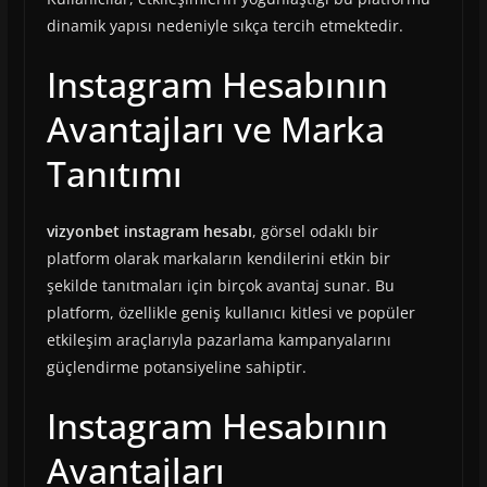
dinamik yapısı nedeniyle sıkça tercih etmektedir.
Instagram Hesabının
Avantajları ve Marka
Tanıtımı
vizyonbet instagram hesabı
, görsel odaklı bir
platform olarak markaların kendilerini etkin bir
şekilde tanıtmaları için birçok avantaj sunar. Bu
platform, özellikle geniş kullanıcı kitlesi ve popüler
etkileşim araçlarıyla pazarlama kampanyalarını
güçlendirme potansiyeline sahiptir.
Instagram Hesabının
Avantajları