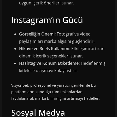
uygun içerik önerileri sunar.
Instagram’ın Gücü
Görselliğin Önemi:
Fotoğraf ve video
paylaşımları marka algısını güçlendirir.
Hikaye ve Reels Kullanımı:
Etkileşimi artıran
dinamik içerik seçenekleri sunar.
Hashtag ve Konum Etiketleme:
Hedeflenmiş
kitlelere ulaşmayı kolaylaştırır.
Vizyonbet, profesyonel ve yaratıcı içerikler ile bu
platformların sunduğu tüm imkanlardan
faydalanarak marka bilinirliğini artırmayı hedefler.
Sosyal Medya