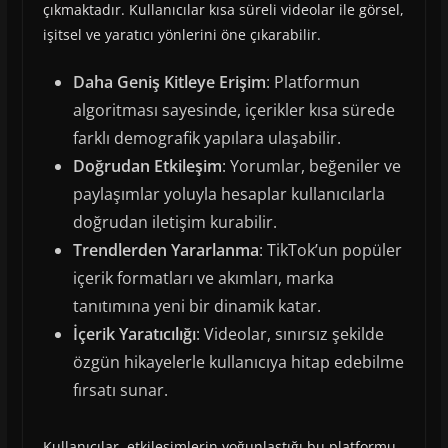
çıkmaktadır. Kullanıcılar kısa süreli videolar ile görsel,
işitsel ve yaratıcı yönlerini öne çıkarabilir.
Daha Geniş Kitleye Erişim
: Platformun
algoritması sayesinde, içerikler kısa sürede
farklı demografik yapılara ulaşabilir.
Doğrudan Etkileşim
: Yorumlar, beğeniler ve
paylaşımlar yoluyla hesaplar kullanıcılarla
doğrudan iletişim kurabilir.
Trendlerden Yararlanma
: TikTok’un popüler
içerik formatları ve akımları, marka
tanıtımına yeni bir dinamik katar.
İçerik Yaratıcılığı
: Videolar, sınırsız şekilde
özgün hikayelerle kullanıcıya hitap edebilme
fırsatı sunar.
Kullanıcılar, etkileşimlerin yoğunlaştığı bu platformu