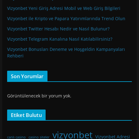
Vizyonbet Yeni Giriş Adresi Mobil ve Web Giriş Bilgileri
Vizyonbet ile Kripto ve Papara Yatırımlarında Trend Olun
Vizyonbet Twitter Hesabı Nedir ve Nasıl Bulunur?
Vizyonbet Telegram Kanalına Nasıl Katılabilirsiniz?
Vizyonbet Bonusları Deneme ve Hoşgeldin Kampanyaları
Rehberi
Son Yorumlar
Görüntülenecek bir yorum yok.
Etiket Bulutu
vizyonbet
Vizyonbet Adresi
canlı casino
casino siteler