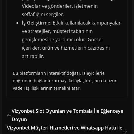
Videolar ve gönderiler, işletmenin
şeffaflığını sergiler.
İş Geliştirme:
Etkili kullanılacak kampanyalar
ve stratejiler, müşteri tabanının
genişlemesine yardımcı olur. Görsel
içerikler, ürün ve hizmetlerin cazibesini
artırabilir.
Bu platformların interaktif doğası, izleyicilerle
doğrudan bağlantı kurmayı kolaylaştırır, bu da uzun
vadeli iş ilişkilerinin temelini atar.
Vizyonbet Slot Oyunları ve Tombala İle Eğlenceye
Doyun
Vizyonbet Müşteri Hizmetleri ve Whatsapp Hattı ile