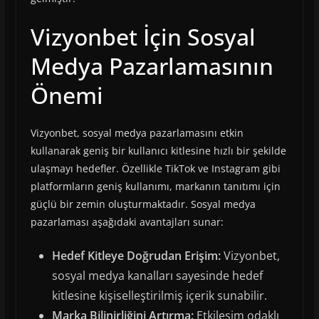
Vizyonbet İçin Sosyal
Medya Pazarlamasının
Önemi
Vizyonbet, sosyal medya pazarlamasını etkin
kullanarak geniş bir kullanıcı kitlesine hızlı bir şekilde
ulaşmayı hedefler. Özellikle TikTok ve Instagram gibi
platformların geniş kullanımı, markanın tanıtımı için
güçlü bir zemin oluşturmaktadır. Sosyal medya
pazarlaması aşağıdaki avantajları sunar:
Hedef Kitleye Doğrudan Erişim:
Vizyonbet,
sosyal medya kanalları sayesinde hedef
kitlesine kişiselleştirilmiş içerik sunabilir.
Marka Bilinirliğini Artırma:
Etkileşim odaklı