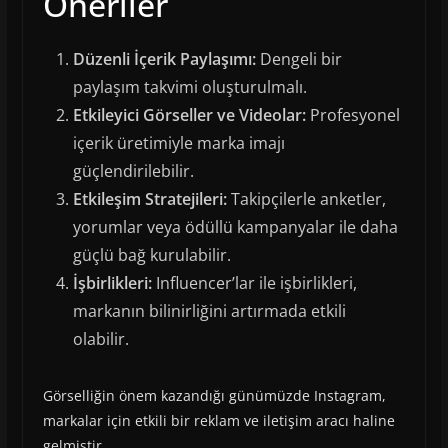
Öneriler
Düzenli İçerik Paylaşımı:
Dengeli bir
paylaşım takvimi oluşturulmalı.
Etkileyici Görseller ve Videolar:
Profesyonel
içerik üretimiyle marka imajı
güçlendirilebilir.
Etkileşim Stratejileri:
Takipçilerle anketler,
yorumlar veya ödüllü kampanyalar ile daha
güçlü bağ kurulabilir.
İşbirlikleri:
Influencer’lar ile işbirlikleri,
markanın bilinirliğini artırmada etkili
olabilir.
Görselliğin önem kazandığı günümüzde Instagram,
markalar için etkili bir reklam ve iletişim aracı haline
gelmiştir.