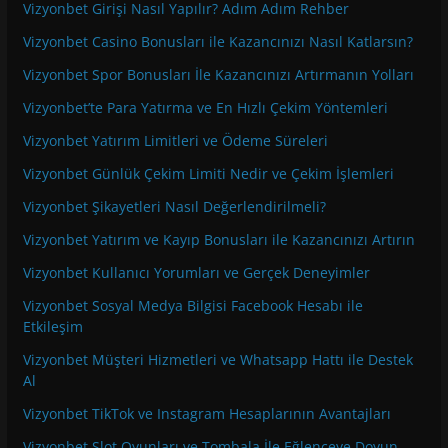
Vizyonbet Girişi Nasıl Yapılır? Adım Adım Rehber
Vizyonbet Casino Bonusları ile Kazancınızı Nasıl Katlarsın?
Vizyonbet Spor Bonusları İle Kazancınızı Artırmanın Yolları
Vizyonbet’te Para Yatırma ve En Hızlı Çekim Yöntemleri
Vizyonbet Yatırım Limitleri ve Ödeme Süreleri
Vizyonbet Günlük Çekim Limiti Nedir ve Çekim İşlemleri
Vizyonbet Şikayetleri Nasıl Değerlendirilmeli?
Vizyonbet Yatırım ve Kayıp Bonusları ile Kazancınızı Artırın
Vizyonbet Kullanıcı Yorumları ve Gerçek Deneyimler
Vizyonbet Sosyal Medya Bilgisi Facebook Hesabı ile
Etkileşim
Vizyonbet Müşteri Hizmetleri ve Whatsapp Hattı ile Destek
Al
Vizyonbet TikTok ve Instagram Hesaplarının Avantajları
Vizyonbet Slot Oyunları ve Tombala İle Eğlenceye Doyun