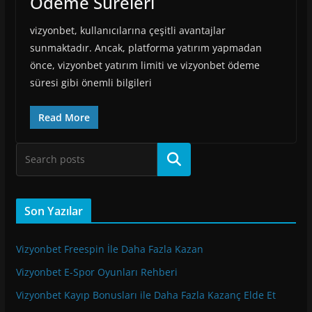
Ödeme Süreleri
vizyonbet, kullanıcılarına çeşitli avantajlar
sunmaktadır. Ancak, platforma yatırım yapmadan
önce, vizyonbet yatırım limiti ve vizyonbet ödeme
süresi gibi önemli bilgileri
Read More
Ara
Son Yazılar
Vizyonbet Freespin İle Daha Fazla Kazan
Vizyonbet E-Spor Oyunları Rehberi
Vizyonbet Kayıp Bonusları ile Daha Fazla Kazanç Elde Et