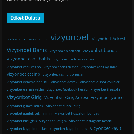
Etiket Bulutu
vizyonbet
Vizyonbet Adresi
canlı casino
casino siteler
Vizyonbet Bahis
vizyonbet bonus
vizyonbet blackjack
vizyonbet canlı bahis
vizyonbet canlı bahis sitesi
vizyonbet canlı casino
vizyonbet canlı destek
vizyonbet canlı oyunlar
vizyonbet casino
vizyonbet casino bonusları
vizyonbet deneme bonusu
vizyonbet destek
vizyonbet e-spor oyunları
vizyonbet en hızlı çekim
vizyonbet facebook hesabı
vizyonbet freespin
Vizyonbet Giriş
Vizyonbet Giriş Adresi
vizyonbet güncel
vizyonbet güncel adresi
vizyonbet güncel giriş
vizyonbet günlük çekim limiti
vizyonbet hoşgeldin bonusu
vizyonbet hızlı giriş
vizyonbet iletişim
vizyonbet instagram hesabı
vizyonbet kayıt
vizyonbet kayıp bonusları
vizyonbet kayıp bonusu