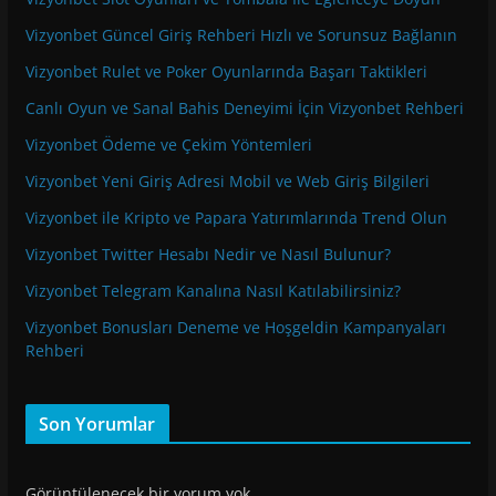
Vizyonbet Güncel Giriş Rehberi Hızlı ve Sorunsuz Bağlanın
Vizyonbet Rulet ve Poker Oyunlarında Başarı Taktikleri
Canlı Oyun ve Sanal Bahis Deneyimi İçin Vizyonbet Rehberi
Vizyonbet Ödeme ve Çekim Yöntemleri
Vizyonbet Yeni Giriş Adresi Mobil ve Web Giriş Bilgileri
Vizyonbet ile Kripto ve Papara Yatırımlarında Trend Olun
Vizyonbet Twitter Hesabı Nedir ve Nasıl Bulunur?
Vizyonbet Telegram Kanalına Nasıl Katılabilirsiniz?
Vizyonbet Bonusları Deneme ve Hoşgeldin Kampanyaları
Rehberi
Son Yorumlar
Görüntülenecek bir yorum yok.