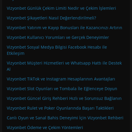
Vizyonbet Günlük Çekim Limiti Nedir ve Çekim İşlemleri
Vizyonbet Şikayetleri Nasıl Değerlendirilmeli?
Vizyonbet Yatırım ve Kayıp Bonusları ile Kazancınızı Artırın
Vizyonbet Kullanıcı Yorumları ve Gerçek Deneyimler
Vizyonbet Sosyal Medya Bilgisi Facebook Hesabı ile
Etkileşim
Vizyonbet Müşteri Hizmetleri ve Whatsapp Hattı ile Destek
Al
Vizyonbet TikTok ve Instagram Hesaplarının Avantajları
Vizyonbet Slot Oyunları ve Tombala İle Eğlenceye Doyun
Vizyonbet Güncel Giriş Rehberi Hızlı ve Sorunsuz Bağlanın
Vizyonbet Rulet ve Poker Oyunlarında Başarı Taktikleri
Canlı Oyun ve Sanal Bahis Deneyimi İçin Vizyonbet Rehberi
Vizyonbet Ödeme ve Çekim Yöntemleri