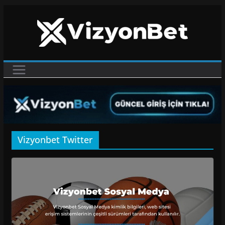
Skip
to
content
Vizyonbet Twitter