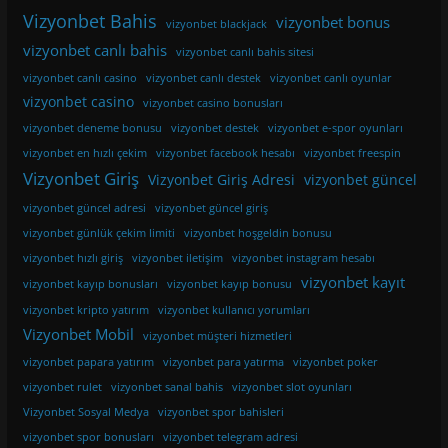
Vizyonbet Bahis
vizyonbet bonus
vizyonbet blackjack
vizyonbet canlı bahis
vizyonbet canlı bahis sitesi
vizyonbet canlı casino
vizyonbet canlı destek
vizyonbet canlı oyunlar
vizyonbet casino
vizyonbet casino bonusları
vizyonbet deneme bonusu
vizyonbet destek
vizyonbet e-spor oyunları
vizyonbet en hızlı çekim
vizyonbet facebook hesabı
vizyonbet freespin
Vizyonbet Giriş
Vizyonbet Giriş Adresi
vizyonbet güncel
vizyonbet güncel adresi
vizyonbet güncel giriş
vizyonbet günlük çekim limiti
vizyonbet hoşgeldin bonusu
vizyonbet hızlı giriş
vizyonbet iletişim
vizyonbet instagram hesabı
vizyonbet kayıt
vizyonbet kayıp bonusları
vizyonbet kayıp bonusu
vizyonbet kripto yatırım
vizyonbet kullanıcı yorumları
Vizyonbet Mobil
vizyonbet müşteri hizmetleri
vizyonbet papara yatırım
vizyonbet para yatırma
vizyonbet poker
vizyonbet rulet
vizyonbet sanal bahis
vizyonbet slot oyunları
Vizyonbet Sosyal Medya
vizyonbet spor bahisleri
vizyonbet spor bonusları
vizyonbet telegram adresi