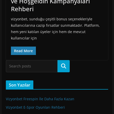
ve Hoşgeldin Kampanyaları
Rehberi
vizyonbet, sunduğu çeşitli bonus seçenekleriyle
kullanıcılarına cazip fırsatlar sunmaktadır. Platform,
hem yeni katılan üyeler için hem de mevcut
kullanıcılar için
Read More
Ara
Son Yazılar
Vizyonbet Freespin İle Daha Fazla Kazan
Vizyonbet E-Spor Oyunları Rehberi