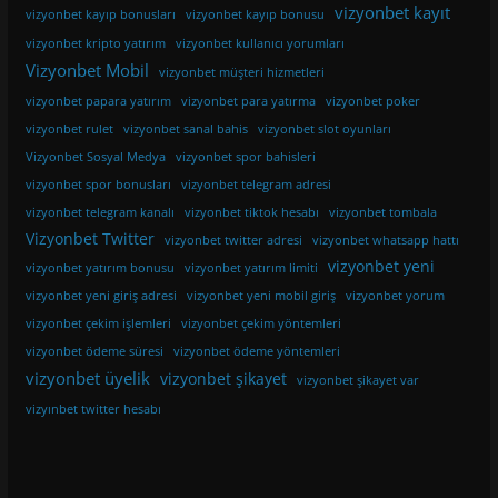
vizyonbet kayıt
vizyonbet kayıp bonusları
vizyonbet kayıp bonusu
vizyonbet kripto yatırım
vizyonbet kullanıcı yorumları
Vizyonbet Mobil
vizyonbet müşteri hizmetleri
vizyonbet papara yatırım
vizyonbet para yatırma
vizyonbet poker
vizyonbet rulet
vizyonbet sanal bahis
vizyonbet slot oyunları
Vizyonbet Sosyal Medya
vizyonbet spor bahisleri
vizyonbet spor bonusları
vizyonbet telegram adresi
vizyonbet telegram kanalı
vizyonbet tiktok hesabı
vizyonbet tombala
Vizyonbet Twitter
vizyonbet twitter adresi
vizyonbet whatsapp hattı
vizyonbet yeni
vizyonbet yatırım bonusu
vizyonbet yatırım limiti
vizyonbet yeni giriş adresi
vizyonbet yeni mobil giriş
vizyonbet yorum
vizyonbet çekim işlemleri
vizyonbet çekim yöntemleri
vizyonbet ödeme süresi
vizyonbet ödeme yöntemleri
vizyonbet üyelik
vizyonbet şikayet
vizyonbet şikayet var
vizyınbet twitter hesabı