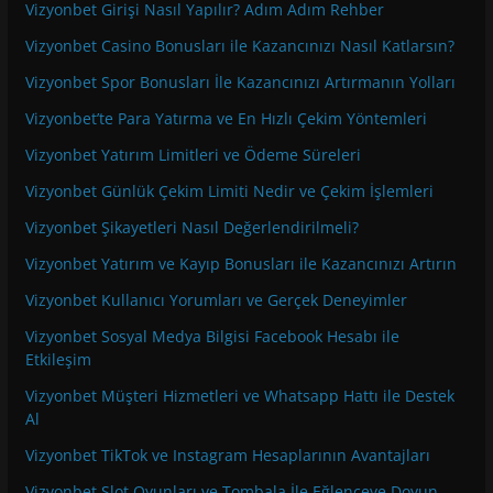
Vizyonbet Girişi Nasıl Yapılır? Adım Adım Rehber
Vizyonbet Casino Bonusları ile Kazancınızı Nasıl Katlarsın?
Vizyonbet Spor Bonusları İle Kazancınızı Artırmanın Yolları
Vizyonbet’te Para Yatırma ve En Hızlı Çekim Yöntemleri
Vizyonbet Yatırım Limitleri ve Ödeme Süreleri
Vizyonbet Günlük Çekim Limiti Nedir ve Çekim İşlemleri
Vizyonbet Şikayetleri Nasıl Değerlendirilmeli?
Vizyonbet Yatırım ve Kayıp Bonusları ile Kazancınızı Artırın
Vizyonbet Kullanıcı Yorumları ve Gerçek Deneyimler
Vizyonbet Sosyal Medya Bilgisi Facebook Hesabı ile
Etkileşim
Vizyonbet Müşteri Hizmetleri ve Whatsapp Hattı ile Destek
Al
Vizyonbet TikTok ve Instagram Hesaplarının Avantajları
Vizyonbet Slot Oyunları ve Tombala İle Eğlenceye Doyun