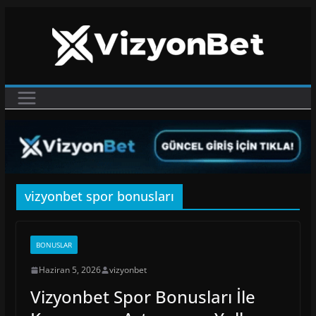
Skip
to
content
vizyonbet spor bonusları
BONUSLAR
Haziran 5, 2026
vizyonbet
Vizyonbet Spor Bonusları İle