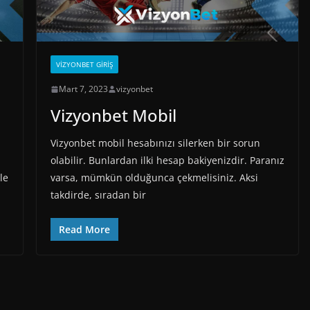
VIZYONBET GIRIŞ
Mart 7, 2023
vizyonbet
Vizyonbet Mobil
Vizyonbet mobil hesabınızı silerken bir sorun
olabilir. Bunlardan ilki hesap bakiyenizdir. Paranız
le
varsa, mümkün olduğunca çekmelisiniz. Aksi
takdirde, sıradan bir
Read More