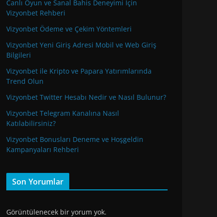
Canlı Oyun ve Sanal Bahis Deneyimi İçin
Vizyonbet Rehberi
Vizyonbet Ödeme ve Çekim Yöntemleri
Vizyonbet Yeni Giriş Adresi Mobil ve Web Giriş
Bilgileri
Vizyonbet ile Kripto ve Papara Yatırımlarında
Trend Olun
Vizyonbet Twitter Hesabı Nedir ve Nasıl Bulunur?
Vizyonbet Telegram Kanalına Nasıl
Katılabilirsiniz?
Vizyonbet Bonusları Deneme ve Hoşgeldin
Kampanyaları Rehberi
Son Yorumlar
Görüntülenecek bir yorum yok.