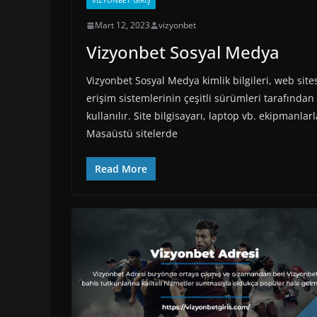
VIZYONBET GIRIŞ
Mart 12, 2023
vizyonbet
Vizyonbet Sosyal Medya
Vizyonbet Sosyal Medya kimlik bilgileri, web site
erişim sistemlerinin çeşitli sürümleri tarafından
kullanılır. Site bilgisayarı, laptop vb. ekipmanlarl
Masaüstü sitelerde
Read More