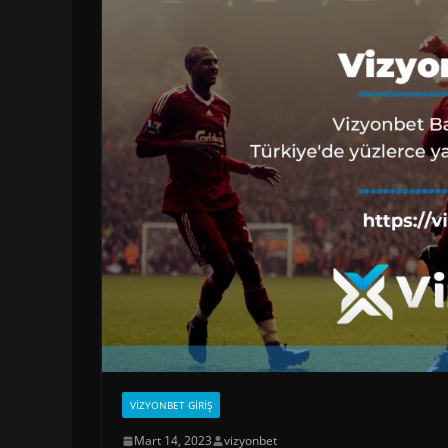
VIZYONBET GIRIŞ
Mart 14, 2023
vizyonbet