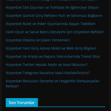
Vizyonbet Slot Oyunları ve Tombala İle Eğlenceye Doyun
Vizyonbet Güncel Giriş Rehberi Hızlı ve Sorunsuz Bağlanın
Vizyonbet Rulet ve Poker Oyunlarında Başarı Taktikleri
Canlı Oyun ve Sanal Bahis Deneyimi İçin Vizyonbet Rehberi
Vizyonbet Ödeme ve Çekim Yöntemleri
Vizyonbet Yeni Giriş Adresi Mobil ve Web Giriş Bilgileri
Vizyonbet ile Kripto ve Papara Yatırımlarında Trend Olun
Vizyonbet Twitter Hesabı Nedir ve Nasıl Bulunur?
Vizyonbet Telegram Kanalına Nasıl Katılabilirsiniz?
Vizyonbet Bonusları Deneme ve Hoşgeldin Kampanyaları
Rehberi
Son Yorumlar