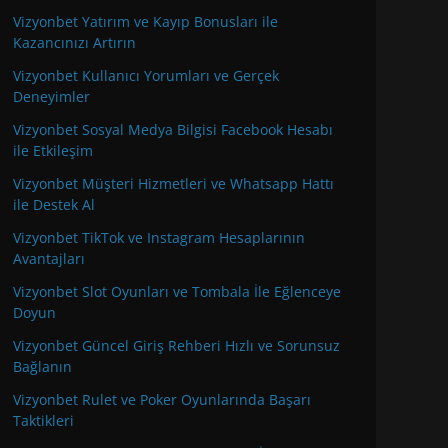
Vizyonbet Yatırım ve Kayıp Bonusları ile
Kazancınızı Artırın
Vizyonbet Kullanıcı Yorumları ve Gerçek
Deneyimler
Vizyonbet Sosyal Medya Bilgisi Facebook Hesabı
ile Etkileşim
Vizyonbet Müşteri Hizmetleri ve Whatsapp Hattı
ile Destek Al
Vizyonbet TikTok ve Instagram Hesaplarının
Avantajları
Vizyonbet Slot Oyunları ve Tombala İle Eğlenceye
Doyun
Vizyonbet Güncel Giriş Rehberi Hızlı ve Sorunsuz
Bağlanın
Vizyonbet Rulet ve Poker Oyunlarında Başarı
Taktikleri