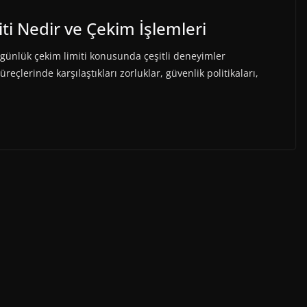
i Nedir ve Çekim İşlemleri
 günlük çekim limiti konusunda çeşitli deneyimler
reçlerinde karşılaştıkları zorluklar, güvenlik politikaları,