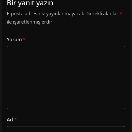
Bir yanıt yazın
E-posta adresiniz yayınlanmayacak.
Gerekli alanlar
*
ile işaretlenmişlerdir
Yorum
*
Ad
*