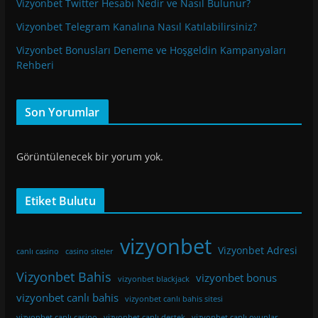
Vizyonbet Twitter Hesabı Nedir ve Nasıl Bulunur?
Vizyonbet Telegram Kanalına Nasıl Katılabilirsiniz?
Vizyonbet Bonusları Deneme ve Hoşgeldin Kampanyaları
Rehberi
Son Yorumlar
Görüntülenecek bir yorum yok.
Etiket Bulutu
vizyonbet
Vizyonbet Adresi
canlı casino
casino siteler
Vizyonbet Bahis
vizyonbet bonus
vizyonbet blackjack
vizyonbet canlı bahis
vizyonbet canlı bahis sitesi
vizyonbet canlı casino
vizyonbet canlı destek
vizyonbet canlı oyunlar