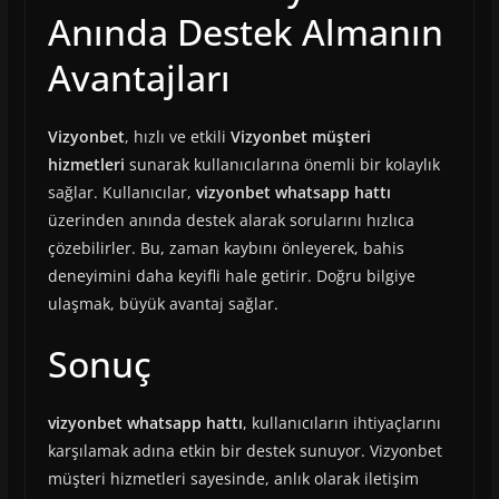
Anında Destek Almanın
Avantajları
Vizyonbet
, hızlı ve etkili
Vizyonbet müşteri
hizmetleri
sunarak kullanıcılarına önemli bir kolaylık
sağlar. Kullanıcılar,
vizyonbet whatsapp hattı
üzerinden anında destek alarak sorularını hızlıca
çözebilirler. Bu, zaman kaybını önleyerek, bahis
deneyimini daha keyifli hale getirir. Doğru bilgiye
ulaşmak, büyük avantaj sağlar.
Sonuç
vizyonbet whatsapp hattı
, kullanıcıların ihtiyaçlarını
karşılamak adına etkin bir destek sunuyor. Vizyonbet
müşteri hizmetleri sayesinde, anlık olarak iletişim