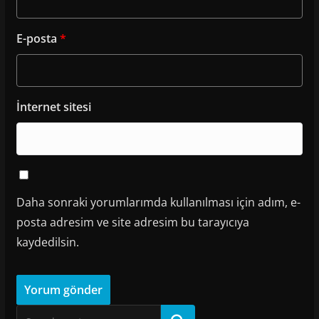
E-posta
*
İnternet sitesi
Daha sonraki yorumlarımda kullanılması için adım, e-
posta adresim ve site adresim bu tarayıcıya
kaydedilsin.