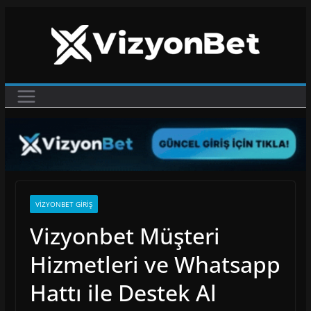
Skip
to
content
VIZYONBET GIRIŞ
Vizyonbet Müşteri
Hizmetleri ve Whatsapp
Hattı ile Destek Al