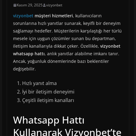
Kasım 29, 2025
vizyonbet
vizyonbet
müşteri hizmetleri
, kullanıcıların
sorunlarına hızlı yanıtlar sunarak, keyifli bir deneyim
sağlamayı hedefler. Müşterilerin karşılaştığı her türlü
mesele için uygun çözümler sunan bu departman,
iletişim kanallarıyla dikkat çeker. Özellikle,
vizyonbet
whatsapp hattı
, anlık yanıtlar alabilme imkanı tanır.
Ancak, yoğunluk dönemlerinde bazı beklentiler
değişebilir.
Hızlı yanıt alma
İyi bir iletişim deneyimi
Çeşitli iletişim kanalları
Whatsapp Hattı
Kullanarak Vizyonbet’te