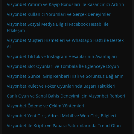
Vizyonbet Yatırım ve Kayıp Bonusları ile Kazancınızı Artırın
Vizyonbet Kullanıcı Yorumları ve Gerçek Deneyimler
Vizyonbet Sosyal Medya Bilgisi Facebook Hesabı ile
Etkileşim
Vizyonbet Müşteri Hizmetleri ve Whatsapp Hattı ile Destek
Al
Vizyonbet TikTok ve Instagram Hesaplarının Avantajları
Vizyonbet Slot Oyunları ve Tombala İle Eğlenceye Doyun
Vizyonbet Güncel Giriş Rehberi Hızlı ve Sorunsuz Bağlanın
Vizyonbet Rulet ve Poker Oyunlarında Başarı Taktikleri
Canlı Oyun ve Sanal Bahis Deneyimi İçin Vizyonbet Rehberi
Vizyonbet Ödeme ve Çekim Yöntemleri
Vizyonbet Yeni Giriş Adresi Mobil ve Web Giriş Bilgileri
Vizyonbet ile Kripto ve Papara Yatırımlarında Trend Olun