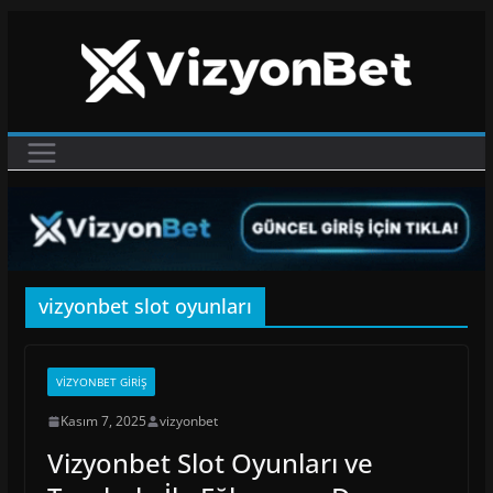
Skip
to
content
vizyonbet slot oyunları
VIZYONBET GIRIŞ
Kasım 7, 2025
vizyonbet
Vizyonbet Slot Oyunları ve