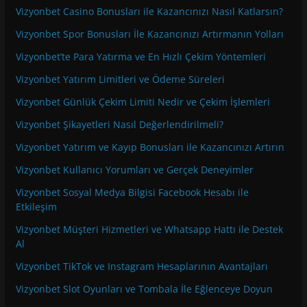
Vizyonbet Casino Bonusları ile Kazancınızı Nasıl Katlarsın?
Vizyonbet Spor Bonusları İle Kazancınızı Artırmanın Yolları
Vizyonbet’te Para Yatırma ve En Hızlı Çekim Yöntemleri
Vizyonbet Yatırım Limitleri ve Ödeme Süreleri
Vizyonbet Günlük Çekim Limiti Nedir ve Çekim İşlemleri
Vizyonbet Şikayetleri Nasıl Değerlendirilmeli?
Vizyonbet Yatırım ve Kayıp Bonusları ile Kazancınızı Artırın
Vizyonbet Kullanıcı Yorumları ve Gerçek Deneyimler
Vizyonbet Sosyal Medya Bilgisi Facebook Hesabı ile
Etkileşim
Vizyonbet Müşteri Hizmetleri ve Whatsapp Hattı ile Destek
Al
Vizyonbet TikTok ve Instagram Hesaplarının Avantajları
Vizyonbet Slot Oyunları ve Tombala İle Eğlenceye Doyun