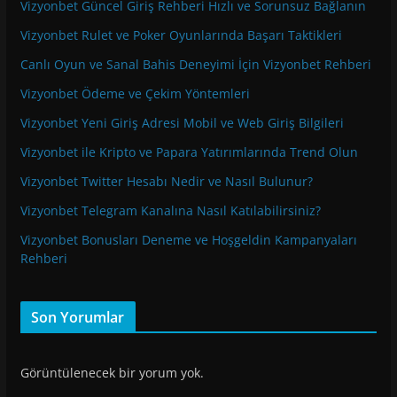
Vizyonbet Güncel Giriş Rehberi Hızlı ve Sorunsuz Bağlanın
Vizyonbet Rulet ve Poker Oyunlarında Başarı Taktikleri
Canlı Oyun ve Sanal Bahis Deneyimi İçin Vizyonbet Rehberi
Vizyonbet Ödeme ve Çekim Yöntemleri
Vizyonbet Yeni Giriş Adresi Mobil ve Web Giriş Bilgileri
Vizyonbet ile Kripto ve Papara Yatırımlarında Trend Olun
Vizyonbet Twitter Hesabı Nedir ve Nasıl Bulunur?
Vizyonbet Telegram Kanalına Nasıl Katılabilirsiniz?
Vizyonbet Bonusları Deneme ve Hoşgeldin Kampanyaları
Rehberi
Son Yorumlar
Görüntülenecek bir yorum yok.