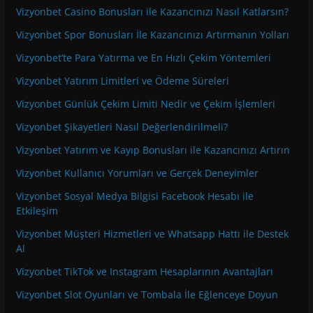
Vizyonbet Casino Bonusları ile Kazancınızı Nasıl Katlarsın?
Vizyonbet Spor Bonusları İle Kazancınızı Artırmanın Yolları
Vizyonbet’te Para Yatırma ve En Hızlı Çekim Yöntemleri
Vizyonbet Yatırım Limitleri ve Ödeme Süreleri
Vizyonbet Günlük Çekim Limiti Nedir ve Çekim İşlemleri
Vizyonbet Şikayetleri Nasıl Değerlendirilmeli?
Vizyonbet Yatırım ve Kayıp Bonusları ile Kazancınızı Artırın
Vizyonbet Kullanıcı Yorumları ve Gerçek Deneyimler
Vizyonbet Sosyal Medya Bilgisi Facebook Hesabı ile
Etkileşim
Vizyonbet Müşteri Hizmetleri ve Whatsapp Hattı ile Destek
Al
Vizyonbet TikTok ve Instagram Hesaplarının Avantajları
Vizyonbet Slot Oyunları ve Tombala İle Eğlenceye Doyun