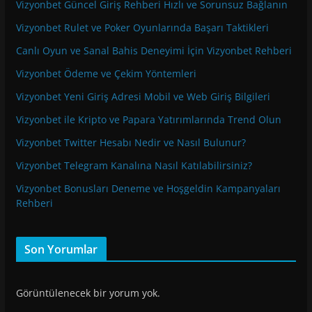
Vizyonbet Güncel Giriş Rehberi Hızlı ve Sorunsuz Bağlanın
Vizyonbet Rulet ve Poker Oyunlarında Başarı Taktikleri
Canlı Oyun ve Sanal Bahis Deneyimi İçin Vizyonbet Rehberi
Vizyonbet Ödeme ve Çekim Yöntemleri
Vizyonbet Yeni Giriş Adresi Mobil ve Web Giriş Bilgileri
Vizyonbet ile Kripto ve Papara Yatırımlarında Trend Olun
Vizyonbet Twitter Hesabı Nedir ve Nasıl Bulunur?
Vizyonbet Telegram Kanalına Nasıl Katılabilirsiniz?
Vizyonbet Bonusları Deneme ve Hoşgeldin Kampanyaları
Rehberi
Son Yorumlar
Görüntülenecek bir yorum yok.