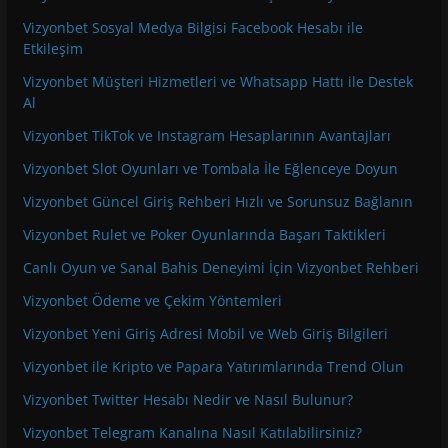
Vizyonbet Sosyal Medya Bilgisi Facebook Hesabı ile
Etkileşim
Vizyonbet Müşteri Hizmetleri ve Whatsapp Hattı ile Destek
Al
Vizyonbet TikTok ve Instagram Hesaplarının Avantajları
Vizyonbet Slot Oyunları ve Tombala İle Eğlenceye Doyun
Vizyonbet Güncel Giriş Rehberi Hızlı ve Sorunsuz Bağlanın
Vizyonbet Rulet ve Poker Oyunlarında Başarı Taktikleri
Canlı Oyun ve Sanal Bahis Deneyimi İçin Vizyonbet Rehberi
Vizyonbet Ödeme ve Çekim Yöntemleri
Vizyonbet Yeni Giriş Adresi Mobil ve Web Giriş Bilgileri
Vizyonbet ile Kripto ve Papara Yatırımlarında Trend Olun
Vizyonbet Twitter Hesabı Nedir ve Nasıl Bulunur?
Vizyonbet Telegram Kanalına Nasıl Katılabilirsiniz?