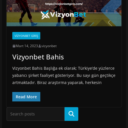
VIZYONBET GIRIŞ
Mart 14, 2023
vizyonbet
Vizyonbet Bahis
Vizyonbet Bahis Başlığa ek olarak; Türkiye’de yüzlerce
yabancı şirket faaliyet gösteriyor. Bu sayı gün geçtikçe
artmaktadır. Biraz araştırma yaparak, herkesin
Read More
Ara