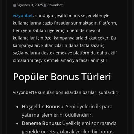
Ağustos 9, 2025
vizyonbet
vizyonbet
, sunduğu çeşitli bonus seçenekleriyle
kullanıcılarına cazip fırsatlar sunmaktadır. Platform,
hem yeni katılan üyeler için hem de mevcut
kullanıcılar için özel kampanyalarla dikkat çeker. Bu
kampanyalar, kullanıcıların daha fazla kazanç
sağlamalarını desteklemek ve platformda daha aktif
olmalarını teşvik etmek amacıyla tasarlanmıştır.
Popüler Bonus Türleri
Vizyonbet’te sunulan bonuslardan bazıları şunlardır:
Hoşgeldin Bonusu:
Yeni üyelerin ilk para
yatırma işlemlerini ödüllendirir.
Deneme Bonusu:
Üyelik işlemi sonrasında
genelde ücretsiz olarak verilen bir bonus