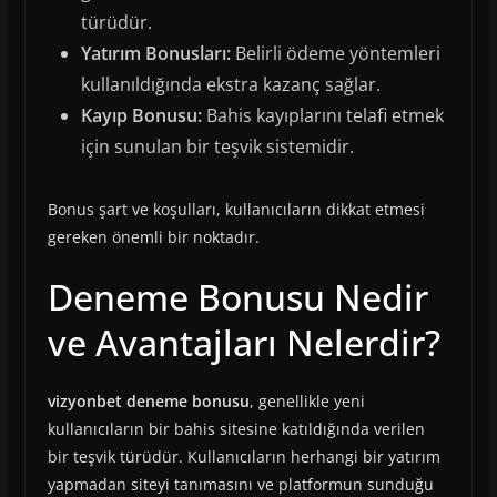
türüdür.
Yatırım Bonusları:
Belirli ödeme yöntemleri
kullanıldığında ekstra kazanç sağlar.
Kayıp Bonusu:
Bahis kayıplarını telafi etmek
için sunulan bir teşvik sistemidir.
Bonus şart ve koşulları, kullanıcıların dikkat etmesi
gereken önemli bir noktadır.
Deneme Bonusu Nedir
ve Avantajları Nelerdir?
vizyonbet deneme bonusu
, genellikle yeni
kullanıcıların bir bahis sitesine katıldığında verilen
bir teşvik türüdür. Kullanıcıların herhangi bir yatırım
yapmadan siteyi tanımasını ve platformun sunduğu