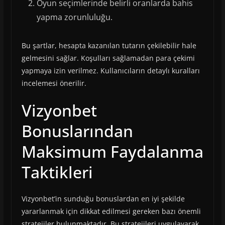
Oyun seçimlerinde belirli oranlarda bahis
yapma zorunluluğu.
Bu şartlar, hesapta kazanılan tutarın çekilebilir hale
gelmesini sağlar. Koşulları sağlamadan para çekimi
yapmaya izin verilmez. Kullanıcıların detaylı kuralları
incelemesi önerilir.
Vizyonbet
Bonuslarından
Maksimum Faydalanma
Taktikleri
Vizyonbet’in sunduğu bonuslardan en iyi şekilde
yararlanmak için dikkat edilmesi gereken bazı önemli
stratejiler bulunmaktadır. Bu stratejileri uygulayarak