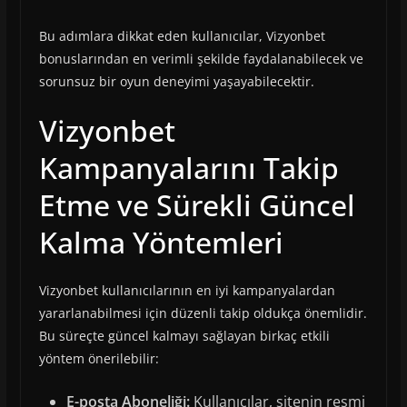
Bu adımlara dikkat eden kullanıcılar, Vizyonbet
bonuslarından en verimli şekilde faydalanabilecek ve
sorunsuz bir oyun deneyimi yaşayabilecektir.
Vizyonbet
Kampanyalarını Takip
Etme ve Sürekli Güncel
Kalma Yöntemleri
Vizyonbet kullanıcılarının en iyi kampanyalardan
yararlanabilmesi için düzenli takip oldukça önemlidir.
Bu süreçte güncel kalmayı sağlayan birkaç etkili
yöntem önerilebilir:
E-posta Aboneliği:
Kullanıcılar, sitenin resmi