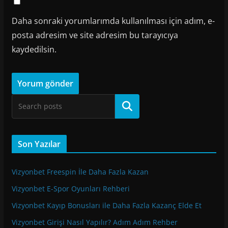
Daha sonraki yorumlarımda kullanılması için adım, e-
posta adresim ve site adresim bu tarayıcıya
kaydedilsin.
Ara
Son Yazılar
Vizyonbet Freespin İle Daha Fazla Kazan
Vizyonbet E-Spor Oyunları Rehberi
Vizyonbet Kayıp Bonusları ile Daha Fazla Kazanç Elde Et
Vizyonbet Girişi Nasıl Yapılır? Adım Adım Rehber