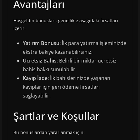
Avantajları
Hoşgeldin bonusları, genellikle aşağıdaki fırsatları
içerir:
Yatırım Bonusu:
İlk para yatırma işleminizde
ekstra bakiye kazanabilirsiniz.
Ücretsiz Bahis:
Belirli bir miktar ücretsiz
bahis hakkı sunulabilir.
Kayıp İade:
İlk bahislerinizde yaşanan
kayıplar için geri ödeme fırsatları
sağlayabilir.
Şartlar ve Koşullar
Bu bonuslardan yararlanmak için: