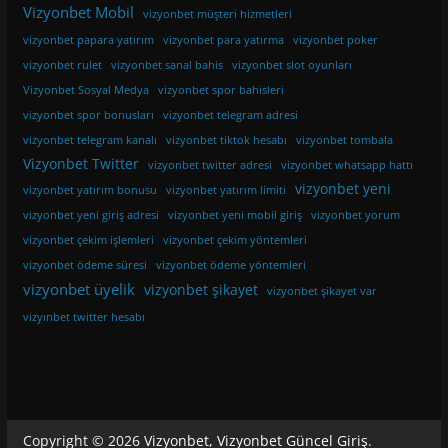
Vizyonbet Mobil
vizyonbet müşteri hizmetleri
vizyonbet papara yatırım
vizyonbet para yatırma
vizyonbet poker
vizyonbet rulet
vizyonbet sanal bahis
vizyonbet slot oyunları
Vizyonbet Sosyal Medya
vizyonbet spor bahisleri
vizyonbet spor bonusları
vizyonbet telegram adresi
vizyonbet telegram kanalı
vizyonbet tiktok hesabı
vizyonbet tombala
Vizyonbet Twitter
vizyonbet twitter adresi
vizyonbet whatsapp hattı
vizyonbet yeni
vizyonbet yatırım bonusu
vizyonbet yatırım limiti
vizyonbet yeni giriş adresi
vizyonbet yeni mobil giriş
vizyonbet yorum
vizyonbet çekim işlemleri
vizyonbet çekim yöntemleri
vizyonbet ödeme süresi
vizyonbet ödeme yöntemleri
vizyonbet üyelik
vizyonbet şikayet
vizyonbet şikayet var
vizyınbet twitter hesabı
Copyright © 2026
Vizyonbet, Vizyonbet Güncel Giriş
.