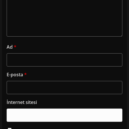
Ad
*
E-posta
*
İnternet sitesi