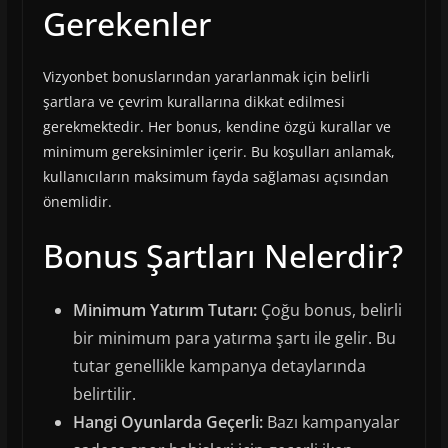
Gerekenler
Vizyonbet bonuslarından yararlanmak için belirli
şartlara ve çevrim kurallarına dikkat edilmesi
gerekmektedir. Her bonus, kendine özgü kurallar ve
minimum gereksinimler içerir. Bu koşulları anlamak,
kullanıcıların maksimum fayda sağlaması açısından
önemlidir.
Bonus Şartları Nelerdir?
Minimum Yatırım Tutarı:
Çoğu bonus, belirli
bir minimum para yatırma şartı ile gelir. Bu
tutar genellikle kampanya detaylarında
belirtilir.
Hangi Oyunlarda Geçerli:
Bazı kampanyalar