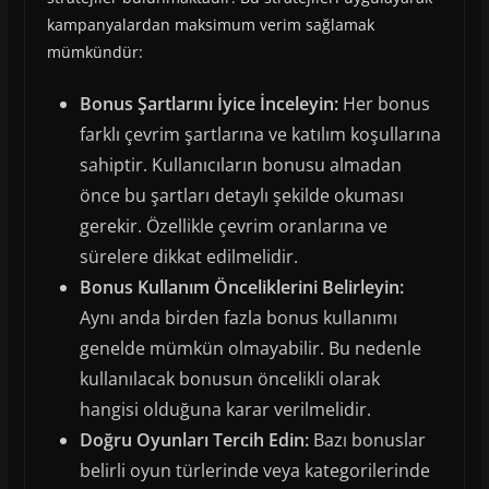
kampanyalardan maksimum verim sağlamak
mümkündür:
Bonus Şartlarını İyice İnceleyin:
Her bonus
farklı çevrim şartlarına ve katılım koşullarına
sahiptir. Kullanıcıların bonusu almadan
önce bu şartları detaylı şekilde okuması
gerekir. Özellikle çevrim oranlarına ve
sürelere dikkat edilmelidir.
Bonus Kullanım Önceliklerini Belirleyin:
Aynı anda birden fazla bonus kullanımı
genelde mümkün olmayabilir. Bu nedenle
kullanılacak bonusun öncelikli olarak
hangisi olduğuna karar verilmelidir.
Doğru Oyunları Tercih Edin:
Bazı bonuslar
belirli oyun türlerinde veya kategorilerinde