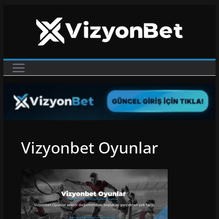
Skip
to
content
Vizyonbet Oyunlar