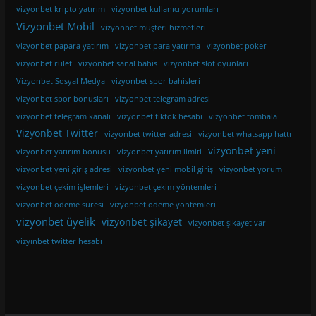
vizyonbet kripto yatırım
vizyonbet kullanıcı yorumları
Vizyonbet Mobil
vizyonbet müşteri hizmetleri
vizyonbet papara yatırım
vizyonbet para yatırma
vizyonbet poker
vizyonbet rulet
vizyonbet sanal bahis
vizyonbet slot oyunları
Vizyonbet Sosyal Medya
vizyonbet spor bahisleri
vizyonbet spor bonusları
vizyonbet telegram adresi
vizyonbet telegram kanalı
vizyonbet tiktok hesabı
vizyonbet tombala
Vizyonbet Twitter
vizyonbet twitter adresi
vizyonbet whatsapp hattı
vizyonbet yeni
vizyonbet yatırım bonusu
vizyonbet yatırım limiti
vizyonbet yeni giriş adresi
vizyonbet yeni mobil giriş
vizyonbet yorum
vizyonbet çekim işlemleri
vizyonbet çekim yöntemleri
vizyonbet ödeme süresi
vizyonbet ödeme yöntemleri
vizyonbet üyelik
vizyonbet şikayet
vizyonbet şikayet var
vizyınbet twitter hesabı