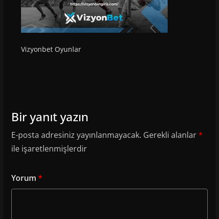
Vizyonbet Oyunlar
Bir yanıt yazın
E-posta adresiniz yayınlanmayacak.
Gerekli alanlar
*
ile işaretlenmişlerdir
Yorum
*