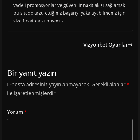
vadeli promosyonlar ve güvenilir nakit akışı sağlamak
bu sitede arzu ettiğiniz başarıyı yakalayabilmeniz için
size fırsat da sunuyoruz.
Vizyonbet Oyunlar
Bir yanıt yazın
E-posta adresiniz yayınlanmayacak.
Gerekli alanlar
*
ile işaretlenmişlerdir
Yorum
*