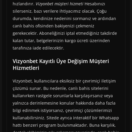
hızlandırır.
Vizyonbet müşteri hizmeti
Hesabınızı
silerseniz, bazı verilere ihtiyacımız olacak. Çoğu
durumda, kendinize nedenini sormanız ve ardından
canlı bahis ofisinden bakiyenizi çekmeniz
gerekecektir. Aboneliğinizi iptal etmediğiniz takdirde
kalan tutar, belgelerinizin kargo ücreti üzerinden
tarafınıza iade edilecektir.
Vizyonbet Kayıtlı Üye Değişim Müşteri
Hizmetleri
Vizyonbet, kullanıcılara eksiksiz bir çevrimiçi iletişim
çözümü sunar. Bu nedenle, canlı bahis sitelerini
kullanırken rastgele sorunlarla karşılaşırsanız veya
yalnızca derinlemesine konular hakkında daha fazla
bilgi edinmek istiyorsanız, çevrimiçi çözümlerimizi
kullanabilirsiniz. Sitede ayrıca interaktif bir Whatsapp
hattı benzeri program bulunmaktadır. Buna karşılık,