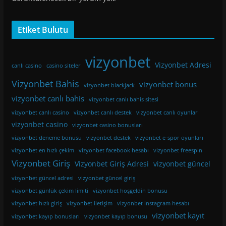
Etiket Bulutu
vizyonbet
Vizyonbet Adresi
canlı casino
casino siteler
Vizyonbet Bahis
vizyonbet bonus
vizyonbet blackjack
vizyonbet canlı bahis
vizyonbet canlı bahis sitesi
vizyonbet canlı casino
vizyonbet canlı destek
vizyonbet canlı oyunlar
vizyonbet casino
vizyonbet casino bonusları
vizyonbet deneme bonusu
vizyonbet destek
vizyonbet e-spor oyunları
vizyonbet en hızlı çekim
vizyonbet facebook hesabı
vizyonbet freespin
Vizyonbet Giriş
Vizyonbet Giriş Adresi
vizyonbet güncel
vizyonbet güncel adresi
vizyonbet güncel giriş
vizyonbet günlük çekim limiti
vizyonbet hoşgeldin bonusu
vizyonbet hızlı giriş
vizyonbet iletişim
vizyonbet instagram hesabı
vizyonbet kayıt
vizyonbet kayıp bonusları
vizyonbet kayıp bonusu