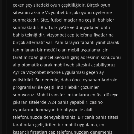
çeken şey sitedeki oyun çeşitliliğidir. Birçok oyun
sitesinin aksine Vizyonbet birçok oyunu üyelerine
sunmaktadır. Site, futbol maçlarına çeşitli bahisler
sunmaktadır. Bu, Türkiye’de ve dünyada en ünlü
bahis tekniğidir. Vizyonbet cep telefonu fiyatlarına
birçok alternatif var. Yani tarayıcı tabanlı yanıt olarak
tanımlanan bir modül olan mobil uygulama için
tarafımızdan güncel Seobah giriş adresinin sonucunu
alıp otomatik olarak mobil web sitesini açabiliyoruz.
Ayrıca Vizyonbet iPhone uygulaması geçen ay
geliştirildi. Bu nedenle, daha önce oynanan Android
programları ile çeşitli indirilebilir çözümler
sunuyoruz. Mobil transfer imkanlarını en üst düzeye
çıkaran sitelerde 7/24 bahis yapabilir, casino
oyunlarını donmayan bir altyapı ile akıllı
telefonunuzda deneyebilirsiniz. Bir canlı bahis sitesi
tarafından geliştirilen bir mobil uygulama, en
kazançlı fırsatları cep telefonunuzdan denemenizi