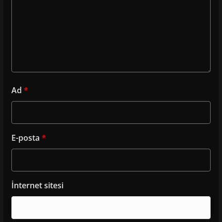
Ad
*
E-posta
*
İnternet sitesi