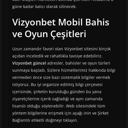
güne kadar kalıcı olarak silinecek.
Vizyonbet Mobil Bahis
ve Oyun Çeşitleri
Uzun zamandır favori olan Vizyonbet sitesini birçok
açıdan inceledik ve rahatlıkla tavsiye edebiliriz.
Vizyonbet güncel
adresler, bahisler ve oyun türleri
sunmaya başladı. Sizlere hizmetlerimiz hakkında bilgi
vermeden önce size bazı sistematik bilgiler vermek
istiyoruz. Bu iyi organize edilmiş bilgi çerçevesi
içerisinde, şirketin kurulduğu günden bu yana
ziyaretçilerine içerik sağladığı ve aynı zamanda
lisanslı olduğu söylenebilir. Web sitesindeki tüm
yöntem bilgilerine erişmek için aşağı inin ve Şirket
Bağlantılı etiketli düğmeyi tıklayın.